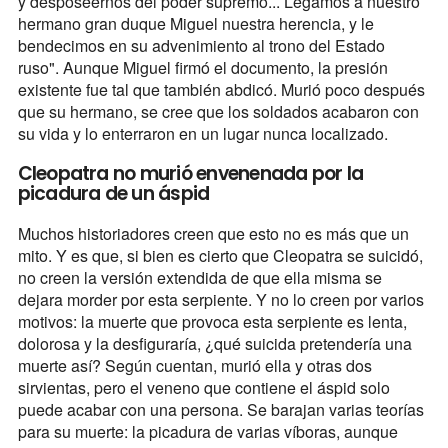
y desposeernos del poder supremo... Legamos a nuestro
hermano gran duque Miguel nuestra herencia, y le
bendecimos en su advenimiento al trono del Estado
ruso". Aunque Miguel firmó el documento, la presión
existente fue tal que también abdicó. Murió poco después
que su hermano, se cree que los soldados acabaron con
su vida y lo enterraron en un lugar nunca localizado.
Cleopatra no murió envenenada por la
picadura de un áspid
Muchos historiadores creen que esto no es más que un
mito. Y es que, si bien es cierto que Cleopatra se suicidó,
no creen la versión extendida de que ella misma se
dejara morder por esta serpiente. Y no lo creen por varios
motivos: la muerte que provoca esta serpiente es lenta,
dolorosa y la desfiguraría, ¿qué suicida pretendería una
muerte así? Según cuentan, murió ella y otras dos
sirvientas, pero el veneno que contiene el áspid solo
puede acabar con una persona. Se barajan varias teorías
para su muerte: la picadura de varias víboras, aunque