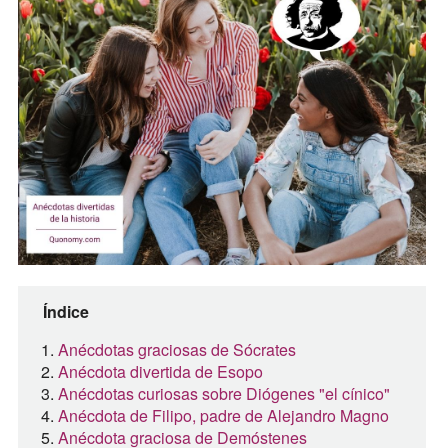
Índice
Anécdotas graciosas de Sócrates
Anécdota divertida de Esopo
Anécdotas curiosas sobre Diógenes "el cínico"
Anécdota de Filipo, padre de Alejandro Magno
Anécdota graciosa de Demóstenes