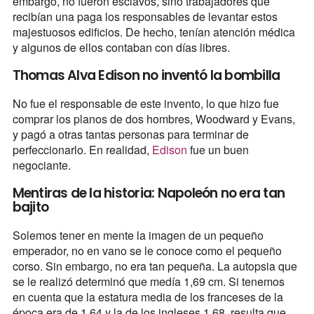
embargo, no fueron esclavos, sino trabajadores que
recibían una paga los responsables de levantar estos
majestuosos edificios. De hecho, tenían atención médica
y algunos de ellos contaban con días libres.
Thomas Alva Edison no inventó la bombilla
No fue el responsable de este invento, lo que hizo fue
comprar los planos de dos hombres, Woodward y Evans,
y pagó a otras tantas personas para terminar de
perfeccionarlo. En realidad,
Edison
fue un buen
negociante.
Mentiras de la historia: Napoleón no era tan
bajito
Solemos tener en mente la imagen de un pequeño
emperador, no en vano se le conoce como el pequeño
corso. Sin embargo, no era tan pequeña. La autopsia que
se le realizó determinó que medía 1,69 cm. Si tenemos
en cuenta que la estatura media de los franceses de la
época era de 1,64 y la de los ingleses 1,68, resulta que