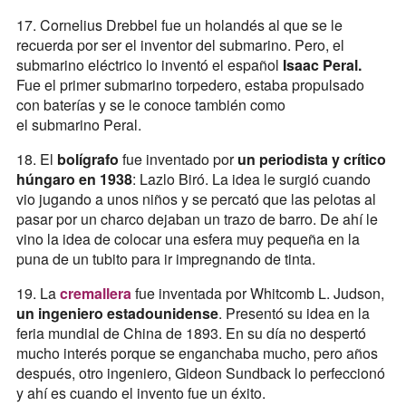
17. Cornelius Drebbel fue un holandés al que se le
recuerda por ser el inventor del submarino. Pero, el
submarino eléctrico lo inventó el español
Isaac Peral.
Fue el primer submarino torpedero, estaba propulsado
con baterías y se le conoce también como
el submarino Peral.
18. El
bolígrafo
fue inventado por
un periodista y crítico
húngaro en 1938
: Lazlo Biró. La idea le surgió cuando
vio jugando a unos niños y se percató que las pelotas al
pasar por un charco dejaban un trazo de barro. De ahí le
vino la idea de colocar una esfera muy pequeña en la
puna de un tubito para ir impregnando de tinta.
19. La
cremallera
fue inventada por Whitcomb L. Judson,
un ingeniero estadounidense
. Presentó su idea en la
feria mundial de China de 1893. En su día no despertó
mucho interés porque se enganchaba mucho, pero años
después, otro ingeniero, Gideon Sundback lo perfeccionó
y ahí es cuando el invento fue un éxito.