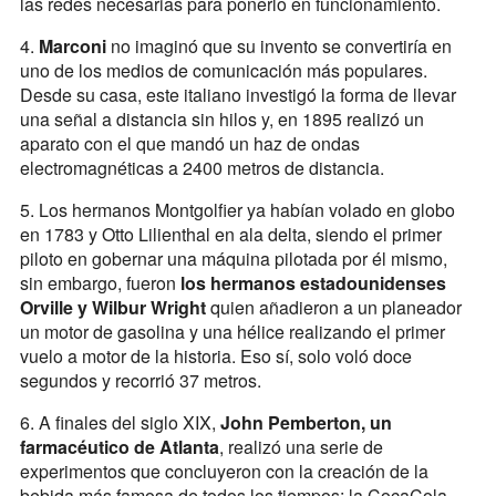
las redes necesarias para ponerlo en funcionamiento.
4.
Marconi
no imaginó que su invento se convertiría en
uno de los medios de comunicación más populares.
Desde su casa, este italiano investigó la forma de llevar
una señal a distancia sin hilos y, en 1895 realizó un
aparato con el que mandó un haz de ondas
electromagnéticas a 2400 metros de distancia.
5. Los hermanos Montgolfier ya habían volado en globo
en 1783 y Otto Lilienthal en ala delta, siendo el primer
piloto en gobernar una máquina pilotada por él mismo,
sin embargo, fueron
los hermanos estadounidenses
Orville y Wilbur Wright
quien añadieron a un planeador
un motor de gasolina y una hélice realizando el primer
vuelo a motor de la historia. Eso sí, solo voló doce
segundos y recorrió 37 metros.
6. A finales del siglo XIX,
John Pemberton, un
farmacéutico de Atlanta
, realizó una serie de
experimentos que concluyeron con la creación de la
bebida más famosa de todos los tiempos: la CocaCola.