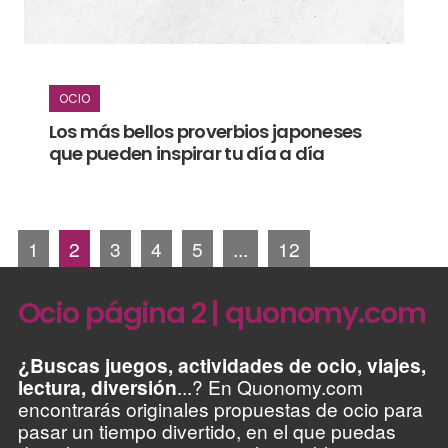
OCIO
Los más bellos proverbios japoneses
que pueden inspirar tu día a día
1
2
3
4
5
...
12
Ocio página 2 | quonomy.com
¿Buscas juegos, actividades de ocio, viajes,
lectura, diversión
...? En Quonomy.com
encontrarás originales propuestas de ocio para
pasar un tiempo divertido, en el que puedas