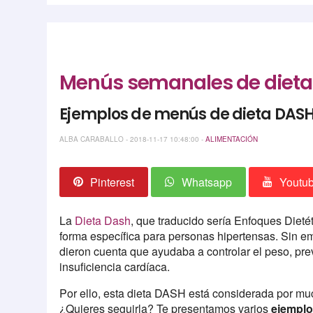
Menús semanales de dieta 
Ejemplos de menús de dieta DAS
ALBA CARABALLO - 2018-11-17 10:48:00 -
ALIMENTACIÓN
Pinterest
Whatsapp
Youtu
La
Dieta Dash
, que traducido sería Enfoques Dieté
forma específica para personas hipertensas. Sin e
dieron cuenta que ayudaba a controlar el peso, preve
insuficiencia cardíaca.
Por ello, esta dieta DASH está considerada por m
¿Quieres seguirla? Te presentamos varios
ejemplo