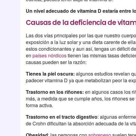
Un nivel adecuado de vitamina D estaría entre l
Causas de la deficiencia de vita
Las dos vías principales por las que nuestro cuerp
exposición a la luz solar y una dieta carente de e
estos condicionantes y aun así, tengas un déficit 
en
países nórdicos
tienen las mismas tasas deficie
causas pueden ser la razón:
Tienes la piel oscura:
algunos estudios revelan qu
padecer vitamina D ya que metabolizan peor la expo
Trastorno en los riñones:
en algunos casos los ri
más, a medida que se cumple años, los riñones se 
forma activa.
Trastorno en el tracto digestivo
: algunas enferme
de Crohn dificultan la absorción adecuada de la vit
Obesidad
: las personas con
sobrepeso
suelen tene