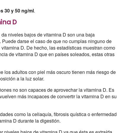
os 30 y 50 ng/ml
.
mina D
o da niveles bajos de vitamina D son una baja
lla. Puede darse el caso de que no cumplas ninguno de
de vitamina D. De hecho, las estadísticas muestran como
ncia de vitamina D que en países soleados, estas otras
e los adultos con piel más oscuro tienen más riesgo de
sición a la luz solar.
ñones no son capaces de aprovechar la vitamina D. Es
vuelven más incapaces de convertir la vitamina D en su
dades como la celiaquía, fibrosis quística o enfermedad
amina D durante la digestión.
r niveles bajos de vitamina D ya que ésta es extraída