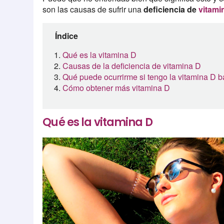
son las causas de sufrir una
deficiencia de
vitam
Índice
Qué es la vitamina D
Causas de la deficiencia de vitamina D
Qué puede ocurrirme si tengo la vitamina D b
Cómo obtener más vitamina D
Qué es la vitamina D