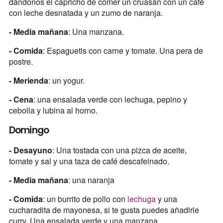
dándonos el capricho de comer un cruasán con un café
con leche desnatada y un zumo de naranja.
- Media mañana
: Una manzana.
- Comida
: Espaguetis con carne y tomate. Una pera de
postre.
- Merienda
: un yogur.
- Cena
: una ensalada verde con lechuga, pepino y
cebolla y lubina al horno.
Domingo
- Desayuno
: Una tostada con una pizca de aceite,
tomate y sal y una taza de café descafeinado.
- Media mañana
: una naranja
- Comida
: un burrito de pollo con
lechuga
y una
cucharadita de mayonesa, si te gusta puedes añadirle
curry. Una ensalada verde y una manzana.