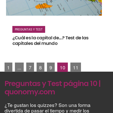
PREGUNTAS Y TEST
¿Cuál es la capital de....? Test de las
capitales del mundo
1
...
7
8
9
10
11
Preguntas y Test página 10 |
quonomy.com
¿Te gustan los quizzes? Son una forma