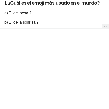
1. ¿Cuál es el emoji más usado en el mundo?
a) El del beso ?
b) El de la sonrisa ?
Ad
c) El que llora ?
d) El de asco ?
Solución: en el mundo el más utilizado es el emoji que se
ríe mientras le caen lágrimas.
2. ¿Qué tecnología se utiliza para hacer
posibles las llamadas telefónicas a través de
Internet?
a) Ethernet
b) Bluetooth
c) POP