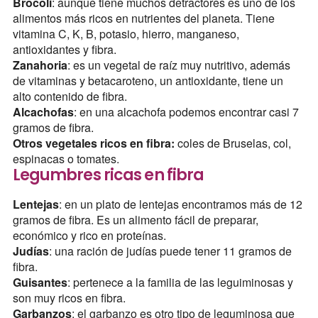
Brócoli
: aunque tiene muchos detractores es uno de los
alimentos más ricos en nutrientes del planeta. Tiene
vitamina C, K, B, potasio, hierro, manganeso,
antioxidantes y fibra.
Zanahoria
: es un vegetal de raíz muy nutritivo, además
de vitaminas y betacaroteno, un antioxidante, tiene un
alto contenido de fibra.
Alcachofas
: en una alcachofa podemos encontrar casi 7
gramos de fibra.
Otros vegetales ricos en fibra:
coles de Bruselas, col,
espinacas o tomates.
Legumbres ricas en fibra
Lentejas
: en un plato de lentejas encontramos más de 12
gramos de fibra. Es un alimento fácil de preparar,
económico y rico en proteínas.
Judías
: una ración de judías puede tener 11 gramos de
fibra.
Guisantes
: pertenece a la familia de las leguiminosas y
son muy ricos en fibra.
Garbanzos
: el garbanzo es otro tipo de leguminosa que