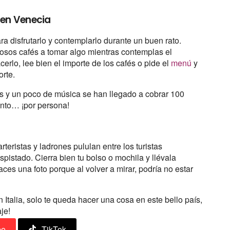
 en Venecia
a disfrutarlo y contemplarlo durante un buen rato.
mosos cafés a tomar algo mientras contemplas el
cerlo, lee bien el importe de los cafés o pide el
menú
y
orte.
fés y un poco de música se han llegado a cobrar 100
ento… ¡por persona!
arteristas y ladrones pululan entre los turistas
pistado. Cierra bien tu bolso o mochila y llévala
ces una foto porque al volver a mirar, podría no estar
 Italia, solo te queda hacer una cosa en este bello país,
aje!
be
TikTok