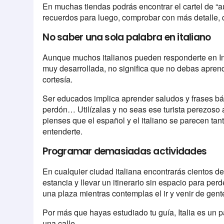
En muchas tiendas podrás encontrar el cartel de “au
recuerdos para luego, comprobar con más detalle, q
No saber una sola palabra en italiano
Aunque muchos italianos pueden responderte en Ingl
muy desarrollada, no significa que no debas apren
cortesía.
Ser educados implica aprender saludos y frases 
perdón… Utilízalas y no seas ese turista perezoso 
pienses que el español y el italiano se parecen ta
entenderte.
Programar demasiadas actividades
En cualquier ciudad italiana encontrarás cientos de
estancia y llevar un itinerario sin espacio para pe
una plaza mientras contemplas el ir y venir de gent
Por más que hayas estudiado tu guía, Italia es un p
una calle.