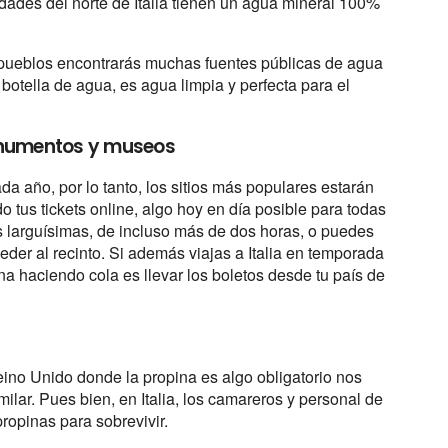
dades del norte de Italia tienen un agua mineral 100%
ueblos encontrarás muchas fuentes públicas de agua
botella de agua, es agua limpia y perfecta para el
 monumentos y museos
ada año, por lo tanto, los sitios más populares estarán
o tus tickets online, algo hoy en día posible para todas
as larguísimas, de incluso más de dos horas, o puedes
ceder al recinto. Si además viajas a Italia en temporada
na haciendo cola es llevar los boletos desde tu país de
ino Unido donde la propina es algo obligatorio nos
ilar. Pues bien, en Italia, los camareros y personal de
propinas para sobrevivir.