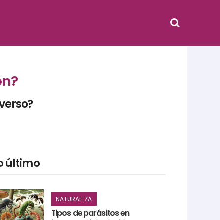
ón?
iverso?
o último
NATURALEZA
Tipos de parásitos en