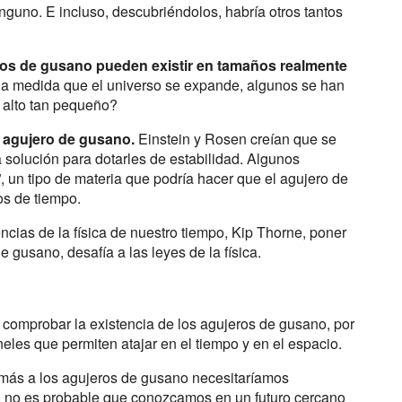
guno. E incluso, descubriéndolos, habría otros tantos
ros de gusano pueden existir en tamaños realmente
e, a medida que el universo se expande, algunos se han
 alto tan pequeño?
l agujero de gusano.
Einstein y Rosen creían que se
solución para dotarles de estabilidad. Algunos
”, un tipo de materia que podría hacer que el agujero de
os de tiempo.
ncias de la física de nuestro tiempo, Kip Thorne, poner
 gusano, desafía a las leyes de la física.
comprobar la existencia de los agujeros de gusano, por
neles que permiten atajar en el tiempo y en el espacio.
 más a los agujeros de gusano necesitaríamos
e, no es probable que conozcamos en un futuro cercano