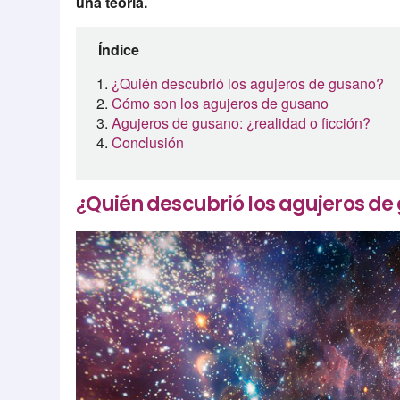
una teoría.
Índice
¿Quién descubrió los agujeros de gusano?
Cómo son los agujeros de gusano
Agujeros de gusano: ¿realidad o ficción?
Conclusión
¿Quién descubrió los agujeros de