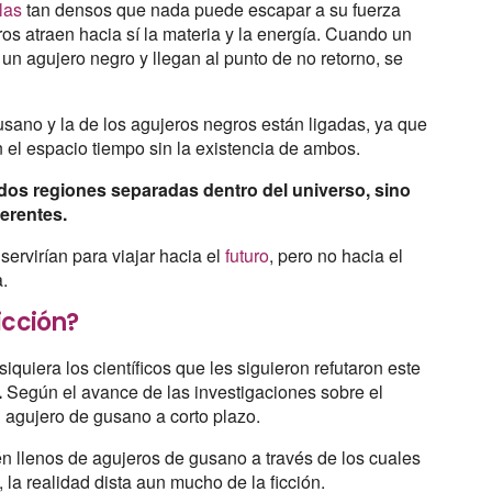
llas
tan densos que nada puede escapar a su fuerza
gros atraen hacia sí la materia y la energía. Cuando un
a un agujero negro y llegan al punto de no retorno, se
gusano y la de los agujeros negros están ligadas, ya que
en el espacio tiempo sin la existencia de ambos.
dos regiones separadas dentro del universo, sino
erentes.
ervirían para viajar hacia el
futuro
, pero no hacia el
a.
icción?
siquiera los científicos que les siguieron refutaron este
.
Según el avance de las investigaciones sobre el
n agujero de gusano a corto plazo.
tén llenos de agujeros de gusano a través de los cuales
, la realidad dista aun mucho de la ficción.