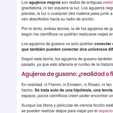
Los
agujeros negros
son restos de antiguas
estre
gravitatoria, ni tan siquiera la luz. Los agujeros ne
planeta, la luz o cualquier otra materia pasa junto 
ven absorbidos hacia su radio de acción.
Por lo tanto, ambas teorías, la de los agujeros de 
según los científicos no podrían realizarse viajes 
Los agujeros de gusano no solo podrían
conectar 
que también pueden conectar dos universos dif
Según esta teoría, los agujeros de gusano también s
pasado, ya que esto alteraría el rumbo de la histori
Agujeros de gusano: ¿realidad o f
En realidad, ni Flamm, ni Einstein, ni Rosen, ni tan 
hecho.
Se trata solo de una hipótesis, una teoría
espacio, pocos científicos creen poder encontrar u
Aunque los libros y películas de ciencia ficción es
se pueden realizar atajos para viajar por el
espacio