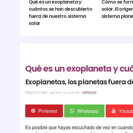
Qué es un exoplaneta y
Cómo se form
cuántos se han descubierto
solar. El orig
fuera de nuestro sistema
sistema plane
solar
Qué es un exoplaneta y cuá
Exoplanetas, los planetas fuera d
ERNESTO DÍAZ - 2019-01-18 12:24:00 -
CIENCIAS
Pinterest
Whatsapp
Youtu
Es posible que hayas escuchado de vez en cuando 