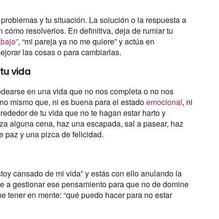
roblemas y tu situación. La solución o la respuesta a
 cómo resolverlos. En definitiva, deja de rumiar tu
abajo”
, “mi pareja ya no me quiere” y actúa en
jorar las cosas o para cambiarlas.
tu vida
godearse en una vida que no nos completa o no nos
 uno mismo que, ni es buena para el estado
emocional
, ni
lrededor de tu vida que no te hagan estar harto y
iza alguna cena, haz una escapada, sal a pasear, haz
 paz y una pizca de felicidad.
toy cansado de mi vida” y estás con ello anulando la
de a gestionar ese pensamiento para que no de domine
ue tener en mente: “qué puedo hacer para no estar