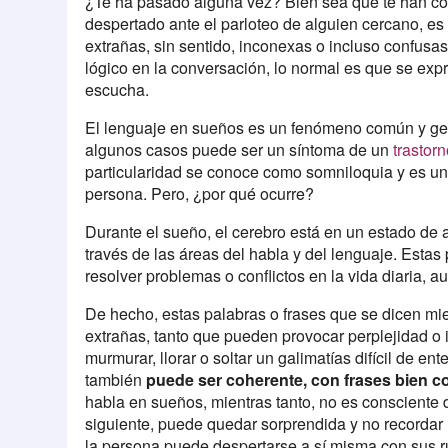
¿Te ha pasado alguna vez? Bien sea que te han co
despertado ante el parloteo de alguien cercano, e
extrañas, sin sentido, inconexas o incluso confus
lógico en la conversación, lo normal es que se exp
escucha.
El lenguaje en sueños es un fenómeno común y ge
algunos casos puede ser un síntoma de un
trastor
particularidad se conoce como somniloquia y es u
persona. Pero, ¿por qué ocurre?
Durante el sueño, el cerebro está en un estado de a
través de las áreas del habla y del lenguaje. Esta
resolver problemas o conflictos en la vida diaria,
De hecho, estas palabras o frases que se dicen m
extrañas, tanto que pueden provocar perplejidad o in
murmurar, llorar o soltar un galimatías difícil de e
también
puede ser coherente, con frases bien c
habla en sueños, mientras tanto, no es consciente 
siguiente, puede quedar sorprendida y no recordar
la persona puede despertarse a sí misma con sus r