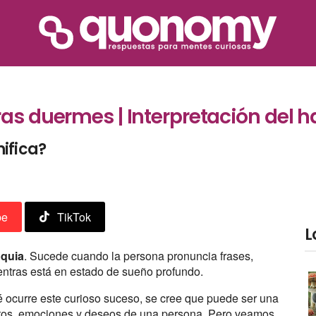
ras duermes | Interpretación del 
ifica?
be
TikTok
L
oquia
. Sucede cuando la persona pronuncia frases,
ientras está en estado de sueño profundo.
ocurre este curioso suceso, se cree que puede ser una
ntos, emociones y deseos de una persona. Pero veamos