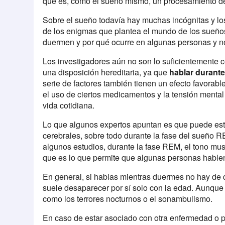
que es, como el sueño mismo, un procesamiento de
Sobre el sueño todavía hay muchas incógnitas y l
de los enigmas que plantea el mundo de los sueño
duermen y por qué ocurre en algunas personas y n
Los investigadores aún no son lo suficientemente c
una disposición hereditaria, ya que
hablar durante
serie de factores también tienen un efecto favorabl
el uso de ciertos medicamentos y la tensión menta
vida cotidiana.
Lo que algunos expertos apuntan es que puede est
cerebrales, sobre todo durante la fase del sueño 
algunos estudios, durante la fase REM, el tono musc
que es lo que permite que algunas personas habl
En general, si hablas mientras duermes no hay de 
suele desaparecer por sí solo con la edad. Aunque 
como los terrores nocturnos o el sonambulismo.
En caso de estar asociado con otra enfermedad o 