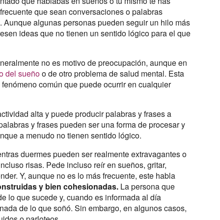
ntado que hablabas en sueños o tú mismo te has
s frecuente que sean conversaciones o palabras
as. Aunque algunas personas pueden seguir un hilo más
resen ideas que no tienen un sentido lógico para el que
neralmente no es motivo de preocupación, aunque en
no del sueño
o de otro problema de salud mental. Esta
n fenómeno común que puede ocurrir en cualquier
ctividad alta y puede producir palabras y frases a
s palabras y frases pueden ser una forma de procesar y
 aunque a menudo no tienen sentido lógico.
ientras duermes pueden ser realmente extravagantes o
cluso risas. Pede incluso reír en sueños, gritar,
ntender. Y, aunque no es lo más frecuente, este habla
onstruidas y bien cohesionadas.
La persona que
de lo que sucede y, cuando es informada al día
 nada de lo que soñó. Sin embargo, en algunos casos,
uidos o parloteos.