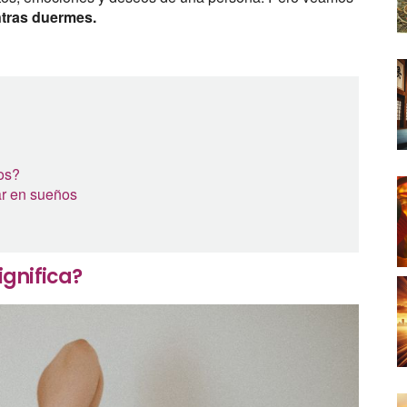
ntras duermes.
os?
ar en sueños
gnifica?