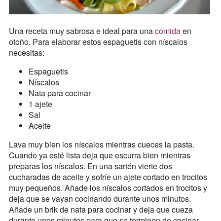
Una receta muy sabrosa e ideal para una
comida
en
otoño. Para elaborar estos espaguetis con níscalos
necesitas:
Espaguetis
Níscalos
Nata para cocinar
1 ajete
Sal
Aceite
Lava muy bien los níscalos mientras cueces la pasta.
Cuando ya esté lista deja que escurra bien mientras
preparas los níscalos. En una sartén vierte dos
cucharadas de aceite y sofríe un ajete cortado en trocitos
muy pequeños. Añade los níscalos cortados en trocitos y
deja que se vayan cocinando durante unos minutos.
Añade un brik de nata para cocinar y deja que cueza
durante unos minutos para que se terminen de cocinar