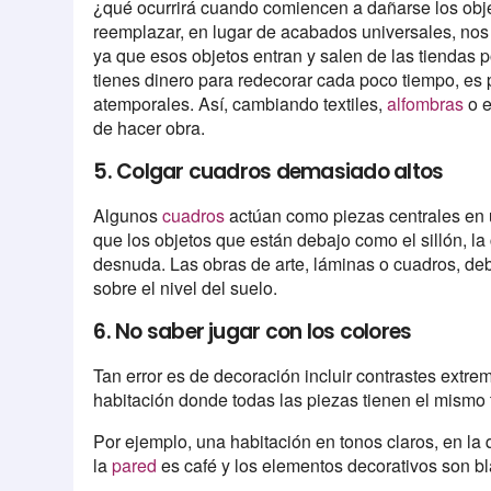
¿qué ocurrirá cuando comiencen a dañarse los obje
reemplazar, en lugar de acabados universales, nos r
ya que esos objetos entran y salen de las tiendas 
tienes dinero para redecorar cada poco tiempo, es
atemporales. Así, cambiando textiles,
alfombras
o 
de hacer obra.
5. Colgar cuadros demasiado altos
Algunos
cuadros
actúan como piezas centrales en u
que los objetos que están debajo como el sillón, la
desnuda. Las obras de arte, láminas o cuadros, deb
sobre el nivel del suelo.
6. No saber jugar con los colores
Tan error es de decoración incluir contrastes extr
habitación donde todas las piezas tienen el mismo 
Por ejemplo, una habitación en tonos claros, en la q
la
pared
es café y los elementos decorativos son bl