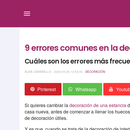
9 errores comunes en la de
Cuáles son los errores más frecu
ALBA CARABALLO - 2020-05-25 12:53:00 -
DECORACIÓN
Pinterest
Whatsapp
Youtu
Si quieres cambiar la
decoración de una estancia
d
casa nueva, antes de comenzar a llenar los huecos
de decoración útiles.
Y es que, cuando se trata de la decoración de interio