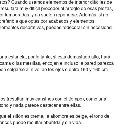
tos? Cuando usamos elementos de interior difíciles de
esultará muy difícil proceder al arreglo de esas piezas,
por temporadas, y no suelen reponerse. Además, si no
 preferible que optes por acabados y elementos
elementos decorativos, puedes redecorar sin necesidad
na estancia, por lo tanto, si está demasiado alto, hará
 cama o las mesillas, encojan e incluso la pared parezca
en colgarse al nivel de los ojos o entre 150 y 160 cm
emos (resultan muy cansinos con el tiempo), como una
tono y nada parece destacar entre ellas.
ue el sillón es crema, la alfombra es beige, el tono de
ancos puede resultar aburrida y sin vida.