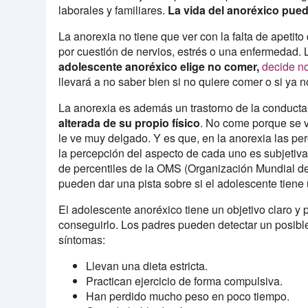
laborales y familiares.
La vida del anoréxico pue
La anorexia no tiene que ver con la falta de apeti
por cuestión de nervios, estrés o una enfermedad. 
adolescente anoréxico elige no comer,
decide no
llevará a no saber bien si no quiere comer o si ya 
La anorexia es además un trastorno de la conduct
alterada de su propio físico
. No come porque se 
le ve muy delgado. Y es que, en la anorexia las pe
la percepción del aspecto de cada uno es subjetiva,
de percentiles de la OMS (Organización Mundial de
pueden dar una pista sobre si el adolescente tien
El adolescente anoréxico tiene un objetivo claro y 
conseguirlo. Los padres pueden detectar un posibl
síntomas:
Llevan una dieta estricta.
Practican ejercicio de forma compulsiva.
Han perdido mucho peso en poco tiempo.