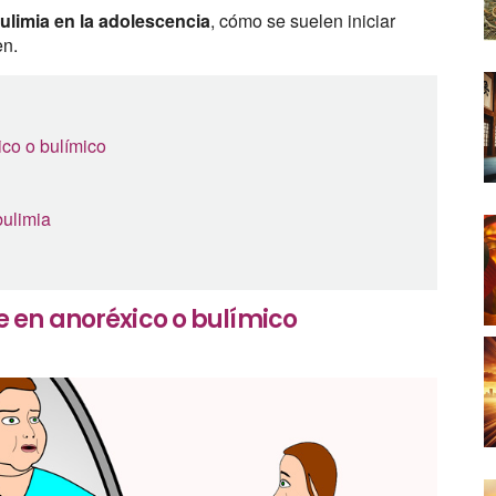
bulimia en la adolescencia
, cómo se suelen iniciar
en.
co o bulímico
bulimia
 en anoréxico o bulímico