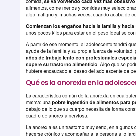
comida,
se va volviendo cada vez más obsesivo
alimentos, come menos y comidas muy seleccionadas
algo maligno y, muchas veces, cuando acaba de co
Comienzan los engaños hacia la familia y haci
unos pocos kilos para estar en el peso ideal se con
A partir de ese momento, el adolescente tendrá que
ayuda de la familia y su propia fuerza de voluntad
años de trabajo lento con profesionales especia
supere su trastorno alimenticio
. Algo que se podr
hubiera encauzado el deseo del adolescente de pe
Qué es la anorexia en la adolesce
La característica común de la anorexia en cualquie
misma: una
pobre ingestión de alimentos para p
debajo de lo que su cuerpo necesita de forma consta
cuadro de anorexia nerviosa.
La anorexia es un trastorno muy serio, en algunos 
hacerse crónico y acompañar a la persona a lo lar