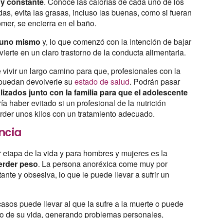
 y constante
. Conoce las calorías de cada uno de los
, evita las grasas, incluso las buenas, como si fueran
mer, se encierra en el baño.
a uno mismo
y, lo que comenzó con la intención de bajar
vierte en un claro trastorno de la conducta alimentaria.
 vivir un largo camino para que, profesionales con la
, puedan devolverle su
estado de salud
. Podrán pasar
lizados junto con la familia para que el adolescente
ía haber evitado si un profesional de la nutrición
rder unos kilos con un tratamiento adecuado.
ncia
r etapa de la vida y para hombres y mujeres es la
erder peso
. La persona anoréxica come muy por
nte y obsesiva, lo que le puede llevar a sufrir un
casos puede llevar al que la sufre a la muerte o puede
go de su vida, generando problemas personales,