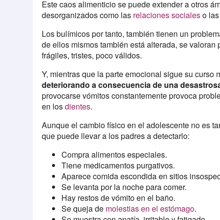
Este caos alimenticio se puede extender a otros ám
desorganizados como las
relaciones sociales
o las
Los bulímicos por tanto, también tienen un problem
de ellos mismos también está alterada, se valoran 
frágiles, tristes, poco válidos.
Y, mientras que la parte emocional sigue su curs
deteriorando a consecuencia de una desastros
provocarse vómitos constantemente provoca problem
en los
dientes
.
Aunque el cambio físico en el adolescente no es ta
que puede llevar a los padres a detectarlo:
Compra alimentos especiales.
Tiene medicamentos purgativos.
Aparece comida escondida en sitios insospe
Se levanta por la noche para comer.
Hay restos de vómito en el baño.
Se queja de
molestias en el estómago
.
Se muestra con apatía, irritable y fatigado.