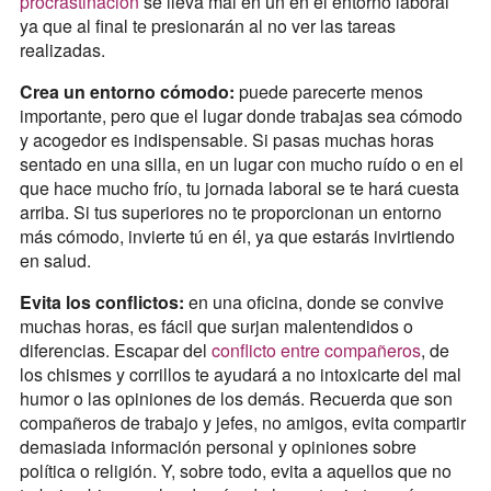
procrastinación
se lleva mal en un en el entorno laboral
ya que al final te presionarán al no ver las tareas
realizadas.
Crea un entorno cómodo:
puede parecerte menos
importante, pero que el lugar donde trabajas sea cómodo
y acogedor es indispensable. Si pasas muchas horas
sentado en una silla, en un lugar con mucho ruído o en el
que hace mucho frío, tu jornada laboral se te hará cuesta
arriba. Si tus superiores no te proporcionan un entorno
más cómodo, invierte tú en él, ya que estarás invirtiendo
en salud.
Evita los conflictos:
en una oficina, donde se convive
muchas horas, es fácil que surjan malentendidos o
diferencias. Escapar del
conflicto entre compañeros
, de
los chismes y corrillos te ayudará a no intoxicarte del mal
humor o las opiniones de los demás. Recuerda que son
compañeros de trabajo y jefes, no amigos, evita compartir
demasiada información personal y opiniones sobre
política o religión. Y, sobre todo, evita a aquellos que no