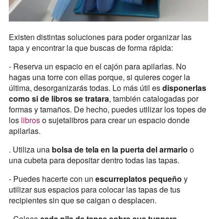
Existen distintas soluciones para poder organizar las
tapa y encontrar la que buscas de forma rápida:
- Reserva un espacio en el cajón para apilarlas. No
hagas una torre con ellas porque, si quieres coger la
última, desorganizarás todas. Lo más útil es
disponerlas
como si de libros se tratara
, también catalogadas por
formas y tamaños. De hecho, puedes utilizar los topes de
los
libros
o sujetalibros para crear un espacio donde
apilarlas.
. Utiliza una
bolsa de tela en la puerta del armario
o
una cubeta para depositar dentro todas las tapas.
- Puedes hacerte con un
escurreplatos pequeño
y
utilizar sus espacios para colocar las tapas de tus
recipientes sin que se caigan o desplacen.
- Coloca
cada pila de tapas sobre sus tuppers