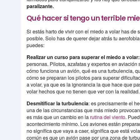
paralizante.
Qué hacer si tengo un terrible mie
Si estás harto de vivir con el miedo a volar has d
posible. Solo has de querer dejar atrás tu aerofobia
puedes:
Realizar un curso para superar el miedo a volar:
personas. Pilotos, azafatas y expertos en aviación
cómo funciona un avión, qué es una turbulencia, qu
cómo se preparan los pilotos para superar dificulta
a volar, ya que es la ignorancia la que hace que p
volar hechos que no tienen que ver con la realidad.
Desmitificar la turbulencia
: es precisamente el h
una de las circunstancias que más miedo provocan
es más que un cambio en la
rutina del viento
. Pued
acontecimiento mínimo. Los aviones están preparado
no significa que vaya a caer, significa que está vol
común es que un avión pase por una zona de turbul