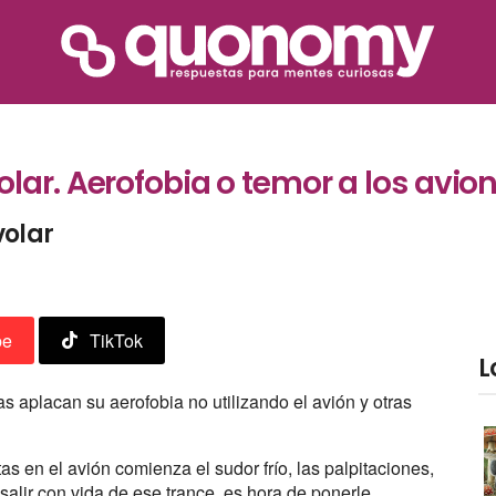
lar. Aerofobia o temor a los avio
volar
be
TikTok
L
s aplacan su aerofobia no utilizando el avión y otras
as en el avión comienza el sudor frío, las palpitaciones,
salir con vida de ese trance, es hora de ponerle