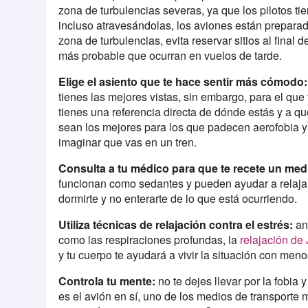
zona de turbulencias severas, ya que los pilotos ti
incluso atravesándolas, los aviones están preparad
zona de turbulencias, evita reservar sitios al final
más probable que ocurran en vuelos de tarde.
Elige el asiento que te hace sentir más cómodo:
tienes las mejores vistas, sin embargo, para el que
tienes una referencia directa de dónde estás y a qué
sean los mejores para los que padecen aerofobia ya
imaginar que vas en un tren.
Consulta a tu médico para que te recete un me
funcionan como sedantes y pueden ayudar a relajar y
dormirte y no enterarte de lo que está ocurriendo.
Utiliza técnicas de relajación contra el estrés:
ant
como las respiraciones profundas, la
relajación de
y tu cuerpo te ayudará a vivir la situación con meno
Controla tu mente:
no te dejes llevar por la fobia
es el avión en sí, uno de los medios de transporte 