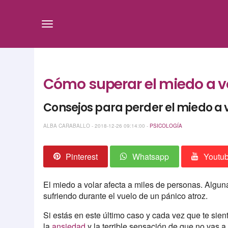
Cómo superar el miedo a vo
Consejos para perder el miedo a 
ALBA CARABALLO - 2018-12-26 09:14:00 -
PSICOLOGÍA
Pinterest
Whatsapp
Youtu
El miedo a volar afecta a miles de personas. Alguna
sufriendo durante el vuelo de un pánico atroz.
Si estás en este último caso y cada vez que te sient
la
ansiedad
y la terrible sensación de que no vas a 