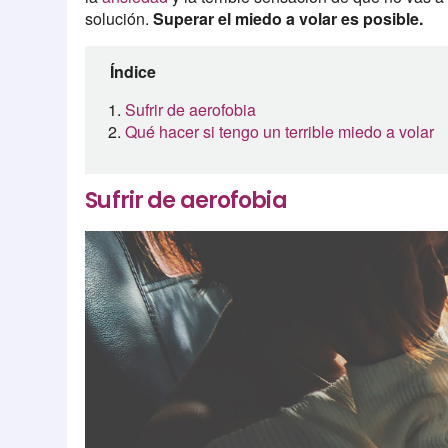
solución.
Superar el miedo a volar es posible.
Índice
Sufrir de aerofobia
Qué hacer si tengo un terrible miedo a volar
Sufrir de aerofobia