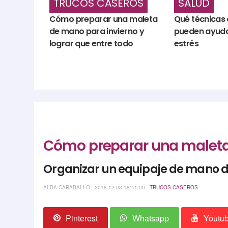
TRUCOS CASEROS
SALUD
Cómo preparar una maleta
Qué técnicas 
de mano para invierno y
pueden ayudar
lograr que entre todo
estrés
Cómo preparar una maleta 
Organizar un equipaje de mano de
ALBA CARABALLO - 2018-12-03 18:41:00 -
TRUCOS CASEROS
Pinterest
Whatsapp
Youtu