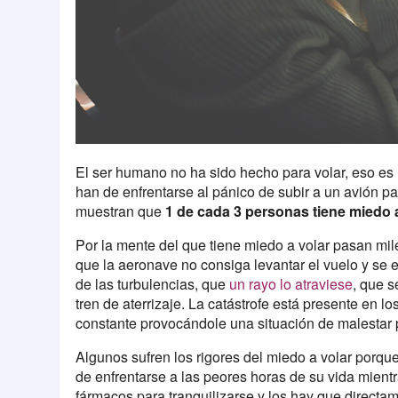
El ser humano no ha sido hecho para volar, eso es
han de enfrentarse al pánico de subir a un avión p
muestran que
1 de cada 3 personas tiene miedo a
Por la mente del que tiene miedo a volar pasan mil
que la aeronave no consiga levantar el vuelo y se e
de las turbulencias, que
un rayo lo atraviese
, que s
tren de aterrizaje. La catástrofe está presente en 
constante provocándole una situación de malestar ps
Algunos sufren los rigores del miedo a volar porqu
de enfrentarse a las peores horas de su vida mientr
fármacos para tranquilizarse y los hay que directa