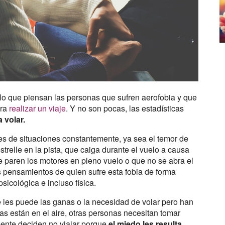
 lo que piensan las personas que sufren aerofobia y que
ara
realizar un viaje
. Y no son pocas, las estadísticas
 volar.
es de situaciones constantemente, ya sea el temor de
strelle en la pista, que caiga durante el vuelo a causa
e paren los motores en pleno vuelo o que no se abra el
los pensamientos de quien sufre esta fobia de forma
icológica e incluso física.
e les puede las ganas o la necesidad de volar pero han
as están en el aire, otras personas necesitan tomar
mente deciden no viajar porque
el miedo les resulta