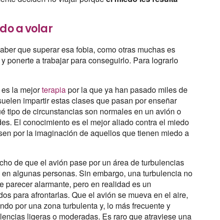
do a volar
e saber que superar esa fobia, como otras muchas es
 y ponerte a trabajar para conseguirlo. Para lograrlo
es la mejor
terapia
por la que ya han pasado miles de
 suelen impartir estas clases que pasan por enseñar
é tipo de circunstancias son normales en un avión o
des. El conocimiento es el mejor aliado contra el miedo
asen por la imaginación de aquellos que tienen miedo a
echo de que el avión pase por un área de turbulencias
 en algunas personas. Sin embargo, una turbulencia no
e parecer alarmante, pero en realidad es un
s para afrontarlas. Que el avión se mueva en el aire,
ando por una zona turbulenta y, lo más frecuente y
encias ligeras o moderadas. Es raro que atraviese una