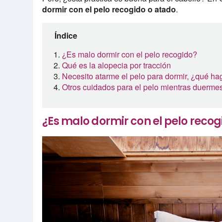
dormir con el pelo recogido o atado
.
Índice
¿Es malo dormir con el pelo recogido?
Qué es la alopecia por tracción
Necesito atarme el pelo para dormir, ¿qué h
Otros cuidados para el pelo mientras duerme
¿Es malo dormir con el pelo recog