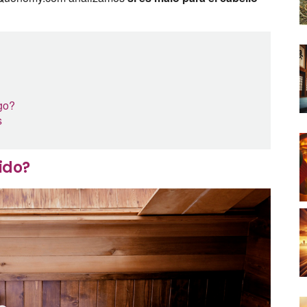
ago?
s
ido?