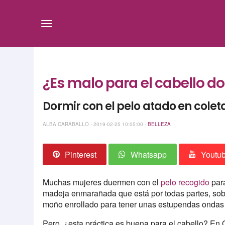
¿Es malo para el cabello do
Dormir con el pelo atado en coleta
ALBA CARABALLO - 2019-02-25 10:05:00 -
BELLEZA
Pinterest
Whatsapp
Youtu
Muchas mujeres duermen con el
pelo recogido
para
madeja enmarañada que está por todas partes, sobre
moño enrollado para tener unas estupendas ondas
Pero, ¿esta práctica es buena para el cabello? 