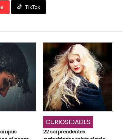
be
TikTok
CURIOSIDADES
champús
22 sorprendentes