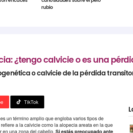
son eficaces
curiosidades sobre el pelo
rubio
ia: ¿tengo calvicie o es una pérdi
enética o calvicie de la pérdida transitor
be
TikTok
L
es un término amplio que engloba varios tipos de
refiere a la calvicie como la alopecia areata en la que
rir en una zona del cabello.
Si estás preocupado ante