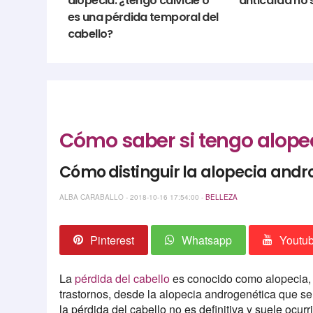
alopecia: ¿tengo calvicie o
anticaída no 
es una pérdida temporal del
cabello?
Cómo saber si tengo alopec
Cómo distinguir la alopecia androg
ALBA CARABALLO - 2018-10-16 17:54:00 -
BELLEZA
Pinterest
Whatsapp
Youtu
La
pérdida del cabello
es conocido como alopecia, 
trastornos, desde la alopecia androgenética que se 
la pérdida del cabello no es definitiva y suele ocur