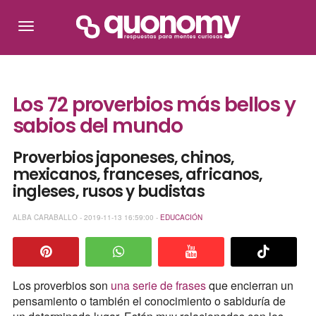
Los 72 proverbios más bellos y
sabios del mundo
Proverbios japoneses, chinos,
mexicanos, franceses, africanos,
ingleses, rusos y budistas
ALBA CARABALLO - 2019-11-13 16:59:00 -
EDUCACIÓN
Los proverbios son
una serie de frases
que encierran un
pensamiento o también el conocimiento o sabiduría de