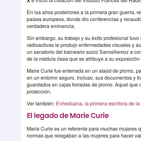
X
e inició la creación del Instituto Francés del Radi
En los años posteriores a la primera gran guerra, r
países europeos, donde dio conferencias y recaudó 
verdadera eminencia.
Sin embargo, su trabajo y su éxito profesional tuvo
radioactivas le produjo enfermedades visuales y au
un sanatorio del balneario suizo Sancellemoz a c
de la médula ósea que se atribuye a su exposición 
Marie Curie fue enterrada en un ataúd de plomo, p
en un entorno seguro. Incluso, sus documentos y t
guardados en cajas forradas de plomo. Aquel que qu
protección. ​
Ver también:
Enheduana, la primera escritora de la 
El legado de Marie Curie
María Curie es un referente para muchas mujeres q
normas que relegaban a las mujeres para hacer vale