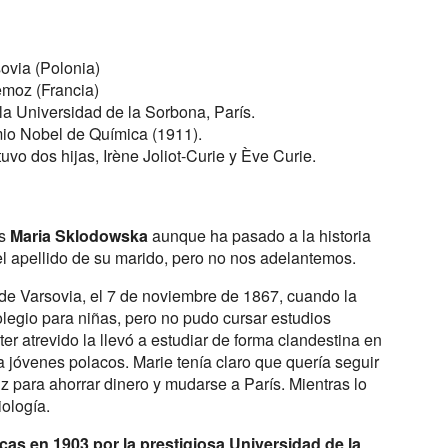
ovia (Polonia)
emoz (Francia)
 la Universidad de la Sorbona, París.
mio Nobel de Química (1911).
tuvo dos hijas,
Irène Joliot-Curie y Ève Curie.
es
Maria Sklodowska
aunque ha pasado a la historia
 apellido de su marido, pero no nos adelantemos.
 de Varsovia, el 7 de noviembre de 1867, cuando la
legio para niñas, pero no pudo cursar estudios
er atrevido la llevó a estudiar de forma clandestina en
ra jóvenes polacos. Marie tenía claro que quería seguir
iz para ahorrar dinero y mudarse a París. Mientras lo
iología.
as en 1903 por la prestigiosa Universidad de la