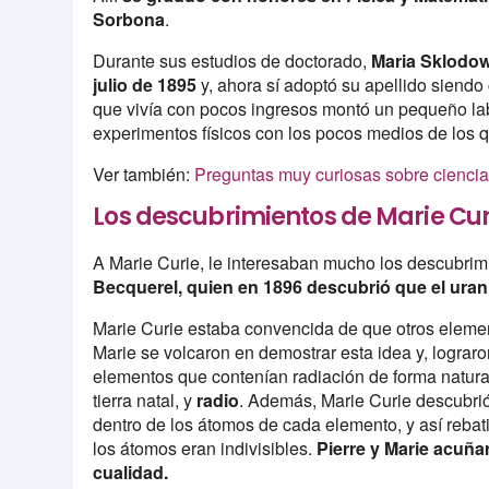
Sorbona
.
Durante sus estudios de doctorado,
Maria Sklodows
julio de 1895
y, ahora sí adoptó su apellido siend
que vivía con pocos ingresos montó un pequeño labo
experimentos físicos con los pocos medios de los 
Ver también:
Preguntas muy curiosas sobre cienci
Los descubrimientos de Marie Cur
A Marie Curie, le interesaban mucho los descubrimi
Becquerel, quien en 1896 descubrió que el urani
Marie Curie estaba convencida de que otros elemen
Marie se volcaron en demostrar esta idea y, logra
elementos que contenían radiación de forma natura
tierra natal, y
radio
. Además, Marie Curie descubrió
dentro de los átomos de cada elemento, y así rebat
los átomos eran indivisibles.
Pierre y Marie acuñar
cualidad.