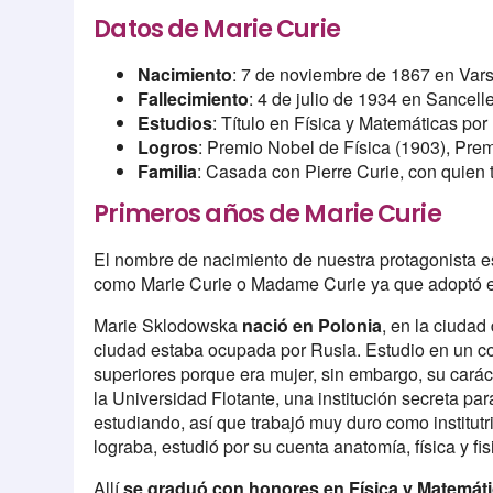
Datos de Marie Curie
Nacimiento
: 7 de noviembre de 1867 en Vars
Fallecimiento
: 4 de julio de 1934 en Sancell
Estudios
: Título en Física y Matemáticas por
Logros
: Premio Nobel de Física (1903), Pre
Familia
: Casada con Pierre Curie, con quien 
Primeros años de Marie Curie
El nombre de nacimiento de nuestra protagonista 
como Marie Curie o Madame Curie ya que adoptó el
Marie Sklodowska
nació en Polonia
, en la ciudad
ciudad estaba ocupada por Rusia. Estudio en un co
superiores porque era mujer, sin embargo, su caráct
la Universidad Flotante, una institución secreta pa
estudiando, así que trabajó muy duro como institutr
lograba, estudió por su cuenta anatomía, física y fis
Allí
se graduó con honores en Física y Matemátic