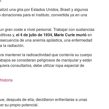
o.
ealizó una gira por Estados Unidos, Brasil y algunos
donaciones para el instituto, convertida ya en una
 un gran coste a nivel personal. Trabajar con sustancias
ditivas y,
e
l 4 de julio de 1934, Marie Curie murió
en
onsecuencia de una anemia aplástica, una enfermedad
a la radiación.
ara mantener la radioactividad que contenía su cuerpo
rabajos se consideran peligrosos de manipular y están
iera consultarlos, debe utilizar ropa especial de
historia
ue, después de ella, decidieron enfrentarse a unas
r su propio potencial.