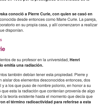
ka conoció a Pierre Curie, con quien se casó en
o conocida desde entonces como Marie Curie. La pareja,
ratorio en su propia casa, y allí comenzaron a realizar
que disponían.
as
ie
entos de su profesor en la universidad,
Henri
o emitía una radiación.
tos también debían tener esta propiedad. Pierre y
ron aislar dos elementos desconocidos entonces, dos
l y a los que puso de nombre polonio, en honor a su
 que esta la radiación que contenían provenía de algo
ió la teoría existente hasta el momento que decía que
on el término radioactividad para referirse a esta