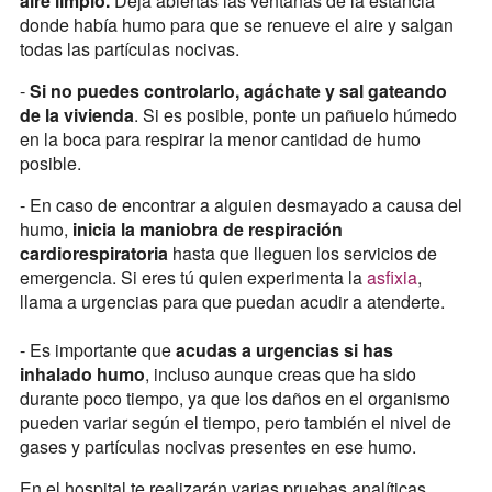
aire limpio.
Deja abiertas las ventanas de la estancia
donde había humo para que se renueve el aire y salgan
todas las partículas nocivas.
-
Si no puedes controlarlo, agáchate y sal gateando
de la vivienda
. Si es posible, ponte un pañuelo húmedo
en la boca para respirar la menor cantidad de humo
posible.
- En caso de encontrar a alguien desmayado a causa del
humo,
inicia la maniobra de respiración
cardiorespiratoria
hasta que lleguen los servicios de
emergencia. Si eres tú quien experimenta la
asfixia
,
llama a urgencias para que puedan acudir a atenderte.
- Es importante que
acudas a urgencias si has
inhalado humo
, incluso aunque creas que ha sido
durante poco tiempo, ya que los daños en el organismo
pueden variar según el tiempo, pero también el nivel de
gases y partículas nocivas presentes en ese humo.
En el hospital te realizarán varias pruebas analíticas