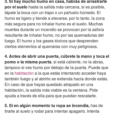
3. Si hay mucho humo en casa, habrás de arrastrarte
por el suelo
hasta la salida más cercana, si es posible,
tápate la boca con un trapo o un pañuelo húmedo. El
humo es ligero y tiende a elevarse, por lo tanto, la zona
más segura para no inhalar humo es el suelo. Muchas
muertes durante un incendio se provocan por la asfixia
resultante de inhalar humo, no por las quemaduras del
fuego. El humo y los gases tóxicos que desprenden
ciertos elementos al quemarse con muy peligrosos.
4. Antes de abrir una puerta, cúbrete la mano y toca el
pomo o la misma puerta
, si está caliente, no la abras,
tampoco si ves humo por debajo de la puerta. Puede que
en la
habitación
a la que estás intentando acceder haya
también fuego y al abrirlo se extienda hacia donde estás.
En caso de que hayas quedado atrapado en una
habitación, la salida más viable es la ventana. Pide
ayuda a través de ella para que puedan rescatarte.
5. Si en algún momento tu ropa se incendia,
has de
tirarte al suelo y rodar para intentar apagarlo. Intenta