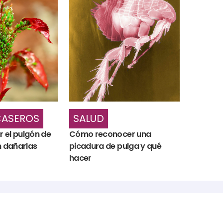
CASEROS
SALUD
 el pulgón de
Cómo reconocer una
n dañarlas
picadura de pulga y qué
hacer