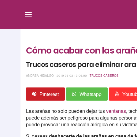
Cómo acabar con las arañ
Trucos caseros para eliminar ara
ANDREA HIDALGO - 2019-06-03 13:06:00 -
TRUCOS CASEROS
Pinterest
Whatsapp
Youtu
Las arañas no solo pueden dejar tus
ventanas
, tec
puede además ser peligroso para algunas personas
puede provocar una reacción alérgica en su víctima
Si deseas
deshacerte de las arañas en casa de