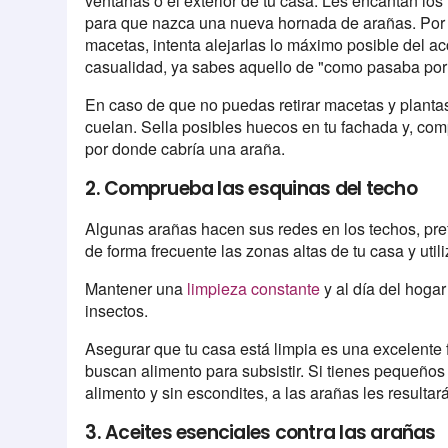
ventanas o el exterior de tu casa. Les encantan los
para que nazca una nueva hornada de arañas. Por l
macetas, intenta alejarlas lo máximo posible del ac
casualidad, ya sabes aquello de "como pasaba po
En caso de que no puedas retirar macetas y plantas, 
cuelan. Sella posibles huecos en tu fachada y, co
por donde cabría una araña.
2. Comprueba las esquinas del techo
Algunas arañas hacen sus redes en los techos, pre
de forma frecuente las zonas altas de tu casa y util
Mantener una
limpieza constante
y al día del hogar
insectos.
Asegurar que tu casa está limpia es una excelente f
buscan alimento para subsistir. Si tienes pequeños 
alimento y sin escondites, a las arañas les resultar
3. Aceites esenciales contra las arañas