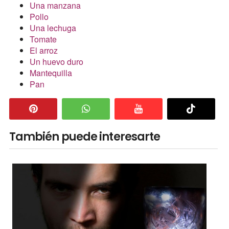
Una manzana
Pollo
Una lechuga
Tomate
El arroz
Un huevo duro
Mantequilla
Pan
También puede interesarte