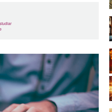
studiar
e