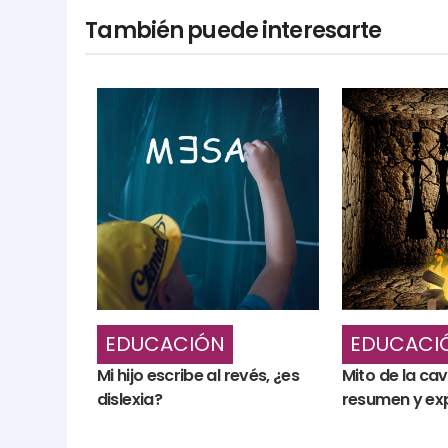
También puede interesarte
EDUCACIÓN
EDUCACI
Mi hijo escribe al revés, ¿es
Mito de la ca
dislexia?
resumen y exp