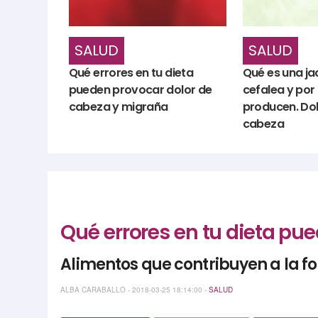
SALUD
SALUD
Qué errores en tu dieta
Qué es una j
pueden provocar dolor de
cefalea y por
cabeza y migraña
producen. Do
cabeza
Qué errores en tu dieta pu
Alimentos que contribuyen a la 
ALBA CARABALLO - 2018-03-25 18:14:00 -
SALUD