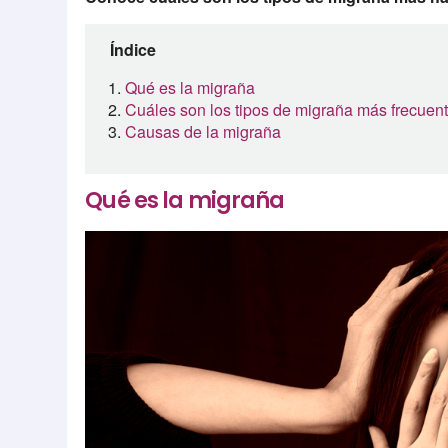
Índice
Qué es la migraña
Cuáles son los tipos de migraña más frecuen
Causas de la migraña
Qué es la migraña