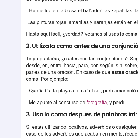
- He metido en la bolsa el bañador, las zapatillas, l
Las pinturas rojas, amarillas y naranjas están en e
Hasta aquí fácil, ¿verdad? Veamos si usas la coma 
2. Utiliza la coma antes de una conjunci
Te preguntarás, ¿cuáles son las conjunciones? Segu
desde, en, entre, hacia, para, por, según, sin, sobr
partes de una oración. En caso de que
estas orac
coma. Por ejemplo:
- Quería ir a la playa a tomar el sol, pero amaneció
- Me apunté al concurso de
fotografía
, y perdí.
3. Usa la coma después de palabras int
Si estás utilizando locativos, adverbios o cualquier
caso de los adverbios que acaban en mente, recue