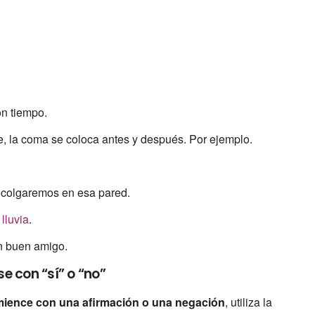
on tiempo.
ase, la coma se coloca antes y después. Por ejemplo.
lo colgaremos en esa pared.
a
lluvia
.
un buen amigo.
e con “sí” o “no”
ience con una afirmación o una negación
, utiliza la