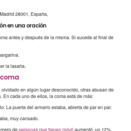
, Madrid 28001, España,
ón en una oración
coma antes y después de la misma. Si sucede al final de
margarina.
r la lasaña.
a coma
 olvidado en algún lugar desconocido, otras abusan de
os. En cada uno de ellos, la coma está de más:
o: La puerta del armario estaba, abierta de par en par.
taba, muy cansado.
número de
personas que tienen móvil
aumentó, un 12%.