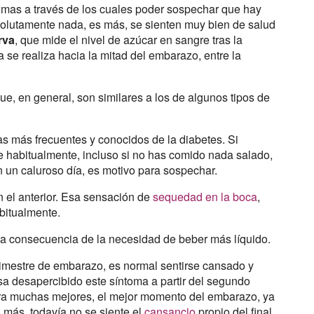
omas a través de los cuales poder sospechar que hay
olutamente nada, es más, se sienten muy bien de salud
rva
, que mide el nivel de azúcar en sangre tras la
a se realiza hacia la mitad del embarazo, entre la
ue, en general, son similares a los de algunos tipos de
as más frecuentes y conocidos de la diabetes. Si
 habitualmente, incluso si no has comido nada salado,
en un caluroso día, es motivo para sospechar.
 el anterior. Esa sensación de
sequedad en la boca
,
abitualmente.
 la consecuencia de la necesidad de beber más líquido.
rimestre de embarazo, es normal sentirse cansado y
sa desapercibido este síntoma a partir del segundo
para muchas mejores, el mejor momento del embarazo, ya
s más, todavía no se siente el
cansancio
propio del final