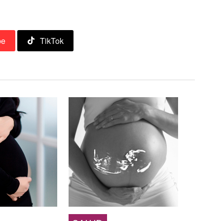
.
be
TikTok