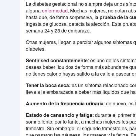
La diabetes gestacional no siempre deja unos sínt
alguna
enfermedad
. Muchas mujeres, no notan abs
hasta que, de forma sorpresiva,
la prueba de la cu
ingesta de glucosa, detecta la afección. Esta prueb
semana 24 y 28 de embarazo.
Otras mujeres, llegan a percibir algunos síntomas q
diabetes:
Sentir sed constantemente
: es uno de los síntom
deseas beber líquidos de forma más abundante que
no tienes calor o hayas salido a la calle a pasear 
Tener la boca seca:
es un síntoma relacionado con
lleva a la embarazada a beber más líquidos que h
Aumento de la frecuencia urinaria
: de nuevo, es
Estado de cansancio y fatiga:
durante el primer t
somnoliento, por lo tanto, a muchas mujeres les pa
trimestre. Sin embargo, el segundo trimestre es, 
que pasaron las náuseas, los mareos y la fatiga. E