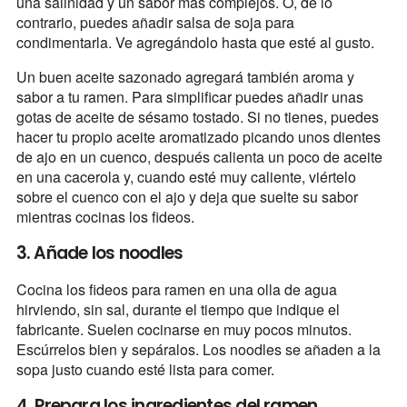
una salinidad y un sabor más complejos. O, de lo
contrario, puedes añadir salsa de soja para
condimentarla. Ve agregándolo hasta que esté al gusto.
Un buen aceite sazonado agregará también aroma y
sabor a tu ramen. Para simplificar puedes añadir unas
gotas de aceite de sésamo tostado. Si no tienes, puedes
hacer tu propio aceite aromatizado picando unos dientes
de ajo en un cuenco, después calienta un poco de aceite
en una cacerola y, cuando esté muy caliente, viértelo
sobre el cuenco con el ajo y deja que suelte su sabor
mientras cocinas los fideos.
3. Añade los noodles
Cocina los fideos para ramen en una olla de agua
hirviendo, sin sal, durante el tiempo que indique el
fabricante. Suelen cocinarse en muy pocos minutos.
Escúrrelos bien y sepáralos. Los noodles se añaden a la
sopa justo cuando esté lista para comer.
4. Prepara los ingredientes del ramen