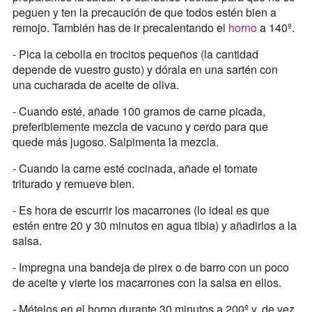
peguen y ten la precaución de que todos estén bien a
remojo. También has de ir precalentando el
horno
a 140º.
- Pica la cebolla en trocitos pequeños (la cantidad
depende de vuestro gusto) y dórala en una sartén con
una cucharada de aceite de oliva.
- Cuando esté, añade 100 gramos de carne picada,
preferiblemente mezcla de vacuno y cerdo para que
quede más jugoso. Salpimenta la mezcla.
- Cuando la carne esté cocinada, añade el tomate
triturado y remueve bien.
- Es hora de escurrir los macarrones (lo ideal es que
estén entre 20 y 30 minutos en agua tibia) y añadirlos a la
salsa.
- Impregna una bandeja de pirex o de barro con un poco
de aceite y vierte los macarrones con la salsa en ellos.
- Mételos en el horno durante 30 minutos a 200º y, de vez