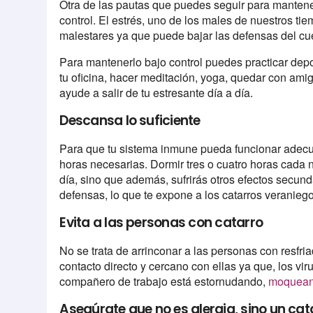
Otra de las pautas que puedes seguir para mantener
control. El estrés, uno de los males de nuestros ti
malestares ya que puede bajar las defensas del cu
Para mantenerlo bajo control puedes practicar depo
tu oficina, hacer meditación, yoga, quedar con ami
ayude a salir de tu estresante día a día.
Descansa lo suficiente
Para que tu sistema inmune pueda funcionar adec
horas necesarias. Dormir tres o cuatro horas cada n
día, sino que además, sufrirás otros efectos secun
defensas, lo que te expone a los catarros veranieg
Evita a las personas con catarro
No se trata de arrinconar a las personas con resfria
contacto directo y cercano con ellas ya que, los viru
compañero de trabajo está estornudando,
moquea
Asegúrate que no es alergia, sino un cat