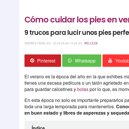
Cómo cuidar los pies en ve
9 trucos para lucir unos pies perf
ANDREA HIDALGO - 2019-05-09 10:24:00 -
BELLEZA
Pinterest
Whatsapp
Youtu
El verano es la época del año en la que exhibes m
tienes una escasa pedicura o un talón agrietado e
para guardar calcetines y
botas
por lo que, es mome
En esta época no solo es importante prepararlos p
toda una larga temporada para mantenerlos.
Conoc
en buen estado y libres de asperezas y sequed
Índice