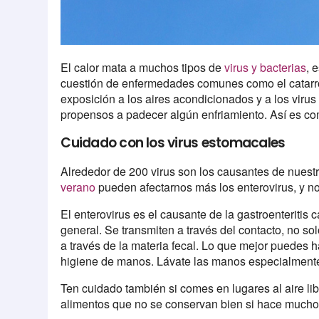
El calor mata a muchos tipos de
virus y bacterias
, 
cuestión de enfermedades comunes como el catarro c
exposición a los aires acondicionados y a los virus
propensos a padecer algún enfriamiento. Así es com
Cuidado con los virus estomacales
Alrededor de 200 virus son los causantes de nuestr
verano
pueden afectarnos más los enterovirus, y no
El enterovirus es el causante de la gastroenteritis 
general. Se transmiten a través del contacto, no sol
a través de la materia fecal. Lo que mejor puedes h
higiene de manos. Lávate las manos especialmente 
Ten cuidado también si comes en lugares al aire libr
alimentos que no se conservan bien si hace mucho 