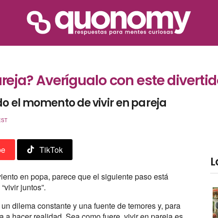
a? Averígualo con este divertido
do el momento de vivir en pareja
EST
be
TikTok
L
 viento en popa, parece que el siguiente paso está
“vivir juntos”.
 un dilema constante y una fuente de temores y, para
a hacer realidad. Sea como fuere, vivir en pareja es