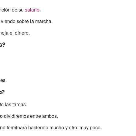
unción de su
salario
.
 viendo sobre la marcha.
eja el dinero.
s?
es.
a?
e las tareas.
lo dividiremos entre ambos.
 uno terminará haciendo mucho y otro, muy poco.