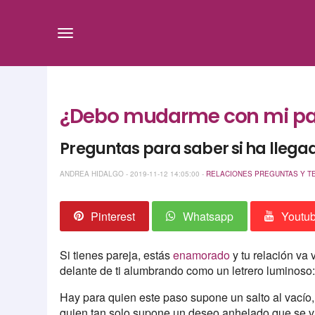
¿Debo mudarme con mi parej
Preguntas para saber si ha llega
ANDREA HIDALGO - 2019-11-12 14:05:00 -
RELACIONES
PREGUNTAS Y T
Pinterest
Whatsapp
Youtu
Si tienes pareja, estás
enamorado
y tu relación va
delante de ti alumbrando como un letrero luminoso: 
Hay para quien este paso supone un salto al vacío,
quien tan solo supone un deseo anhelado que se va 