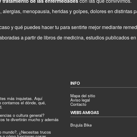
y tratamiento de las enfermedades
con las que convivimos.
, alergias, menopausia, heridas y golpes, dolores en distintas 
aso y qué puedes hacer tu para sentirte mejor mediante remedi
oradas a partir de libros de medicina, estudios publicados en r
INFO
Mapa del sitio
tes más inquietas. Aquí
Aviso legal
e contamos el dónde, qué,
Contacto
d.
WEBS AMIGAS
encias o cultura general?
tos te divertirán mucho y además
Brujula Bike
ro mundo?, ¿Necesitas trucos
ica o cómo funcionan cosas