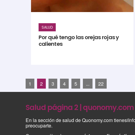
SALUD
Por qué tengo las orejas rojas y
calientes
1
2
3
4
5
...
22
Salud página 2 | quonomy.com
En la sección de salud de Quonomy.com tienesiInf
preocuparte.