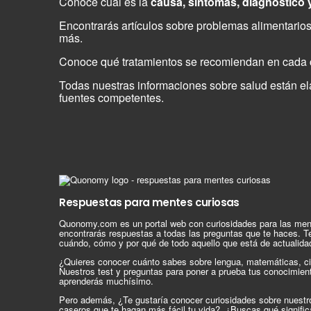
Conoce cuál es la
causa, síntomas, diagnóstico 
Encontrarás artículos sobre problemas alimentarios
más.
Conoce qué tratamientos se recomiendan en cada c
Todas nuestras informaciones sobre salud están elab
fuentes competentes.
Respuestas para mentes curiosas
Quonomy.com es un portal web con curiosidades para las men
encontrarás respuestas a todas las preguntas que te haces. T
cuándo, cómo y por qué de todo aquello que está de actualida
¿Quieres conocer cuánto sabes sobre lengua, matemáticas, ci
Nuestros test y preguntas para poner a prueba tus conocimien
aprenderás muchísimo.
Pero además, ¿Te gustaría conocer curiosidades sobre nuest
caseros que te hagan más fácil tu vida?, ¿Buscas qué signif