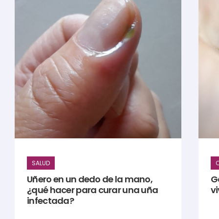
SALUD
C
Uñero en un dedo de la mano,
G
¿qué hacer para curar una uña
vi
infectada?