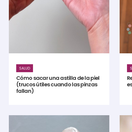
SALUD
S
Cómo sacar una astilla de la piel
R
(trucos útiles cuando las pinzas
es
fallan)