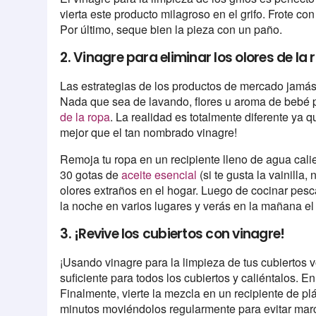
vierta este producto milagroso en el grifo. Frote co
Por último, seque bien la pieza con un paño.
2. Vinagre para eliminar los olores de la 
Las estrategias de los productos de mercado jamás le
Nada que sea de lavando, flores u aroma de bebé pa
de la ropa
. La realidad es totalmente diferente ya q
mejor que el tan nombrado vinagre!
Remoja tu ropa en un recipiente lleno de agua calie
30 gotas de
aceite esencial
(si te gusta la vainilla
olores extraños en el hogar. Luego de cocinar pesc
la noche en varios lugares y verás en la mañana el
3. ¡Revive los cubiertos con vinagre!
¡Usando vinagre para la limpieza de tus cubiertos 
suficiente para todos los cubiertos y caliéntalos. E
Finalmente, vierte la mezcla en un recipiente de pl
minutos moviéndolos regularmente para evitar mar