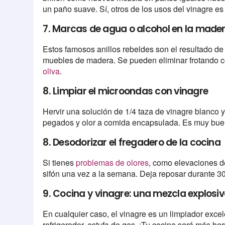
un paño suave. Sí, otros de los usos del vinagre es
7. Marcas de agua o alcohol en la made
Estos famosos anillos rebeldes son el resultado d
muebles de madera. Se pueden eliminar frotando 
oliva
.
8. Limpiar el microondas con vinagre
Hervir una solución de 1/4 taza de vinagre blanco 
pegados y olor a comida encapsulada. Es muy bue
8. Desodorizar el fregadero de la cocina
Si tienes
problemas de olores
, como elevaciones de
sifón una vez a la semana. Deja reposar durante 30
9. Cocina y vinagre: una mezcla explosi
En cualquier caso, el vinagre es un limpiador excel
refrigerador, estufa de gas. ¡Tu cocina será más he