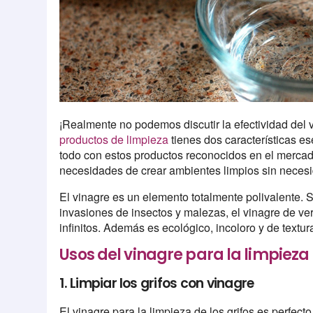
¡Realmente no podemos discutir la efectividad del 
productos de limpieza
tienes dos características es
todo con estos productos reconocidos en el mercado
necesidades de crear ambientes limpios sin neces
El vinagre es un elemento totalmente polivalente. Se 
invasiones de insectos y malezas, el vinagre de ve
infinitos. Además es ecológico, incoloro y de textu
Usos del vinagre para la limpieza
1. Limpiar los grifos con vinagre
El vinagre para la limpieza de los grifos es perfect