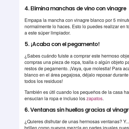
4. Elimina manchas de vino con vinagre
Empapa la mancha con vinagre blanco por 5 minut
normalmente lo haces. Esto lo puedes realizar en 
a este súper limpiador.
5. ¡Acaba con el pegamento!
¿Sabes cuándo fuiste a comprar este hermoso obj
compras una pieza de ropa, toalla o algún objeto pa
restos de pegamento. ¡Vaya, que molestia! Para ac
blanco en el área pegajosa, déjalo reposar durante 
todos los residuos!
También es útil cuando los pequeños de la casa h
ensucian la ropa e incluso los
zapatos
.
6. Ventanas sin huellas gracias al vinag
¿Quieres disfrutar de unas hermosas ventanas? Y... ¡
brillen como nuevos mezcla en partes iguales nuestr