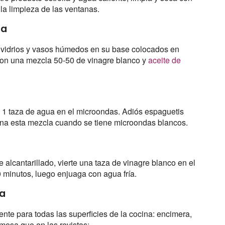
 la limpieza de las ventanas.
ra
e vidrios y vasos húmedos en su base colocados en
con una mezcla 50-50 de vinagre blanco y
aceite de
y 1 taza de agua en el microondas. Adiós espaguetis
na esta mezcla cuando se tiene microondas blancos.
 alcantarillado, vierte una taza de vinagre blanco en el
 minutos, luego enjuaga con agua fría.
va
ente para todas las superficies de la cocina: encimera,
rmosa que en las revistas¡