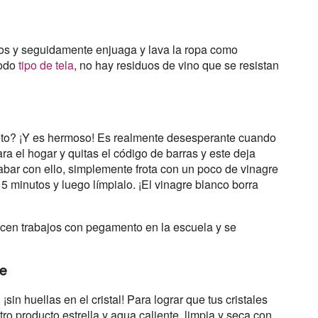
os y seguidamente enjuaga y lava la ropa como
todo
tipo de tela
, no hay residuos de vino que se resistan
eto? ¡Y es hermoso! Es realmente desesperante cuando
ra el hogar y quitas el código de barras y este deja
abar con ello, simplemente frota con un poco de vinagre
5 minutos y luego límpialo. ¡El vinagre blanco borra
acen trabajos con pegamento en la escuela y se
re
sin huellas en el cristal! Para lograr que tus cristales
o producto estrella y agua caliente, limpia y seca con