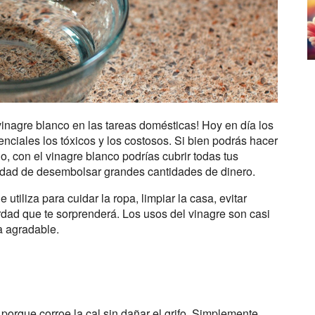
vinagre blanco en las tareas domésticas! Hoy en día los
enciales los tóxicos y los costosos. Si bien podrás hacer
, con el vinagre blanco podrías cubrir todas tus
idad de desembolsar grandes cantidades de dinero.
utiliza para cuidar la ropa, limpiar la casa, evitar
rdad que te sorprenderá. Los usos del vinagre son casi
ra agradable.
o porque corroe la cal sin dañar el grifo. Simplemente