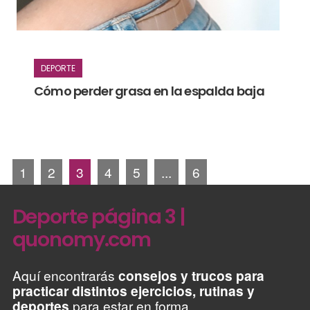
DEPORTE
Cómo perder grasa en la espalda baja
1
2
3
4
5
...
6
Deporte página 3 |
quonomy.com
Aquí encontrarás
consejos y trucos para
practicar distintos ejercicios, rutinas y
deportes
para estar en forma.