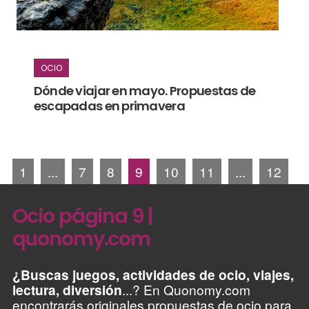
OCIO
Dónde viajar en mayo. Propuestas de
escapadas en primavera
1
...
7
8
9
10
11
...
12
Ocio página 9 |
quonomy.com
¿Buscas juegos, actividades de ocio, viajes,
lectura, diversión
...? En Quonomy.com
encontrarás originales propuestas de ocio para