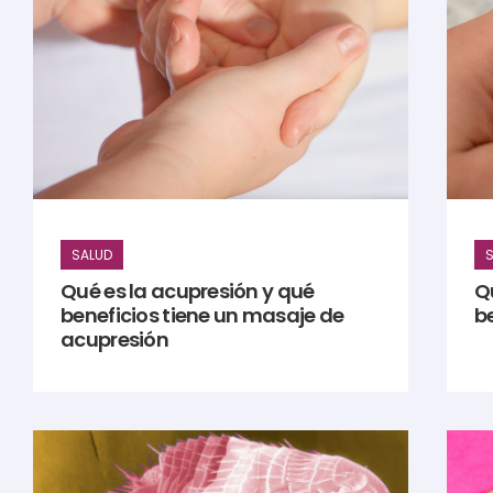
SALUD
S
Qué es la acupresión y qué
Qu
beneficios tiene un masaje de
b
acupresión