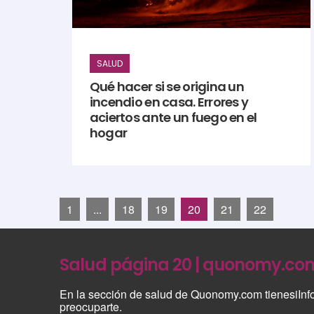
SALUD
Qué hacer si se origina un
incendio en casa. Errores y
aciertos ante un fuego en el
hogar
1
...
18
19
20
21
22
Salud página 20 | quonomy.co
En la sección de salud de Quonomy.com tienesiInf
preocuparte.