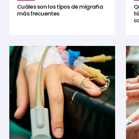
Cuáles son los tipos de migraña
Q
más frecuentes
t
c