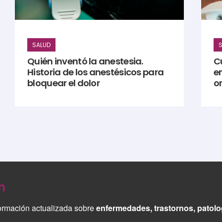
SALUD
S
Quién inventó la anestesia.
C
Historia de los anestésicos para
e
bloquear el dolor
or
m
ormación actualizada sobre
enfermedades, trastornos, patol