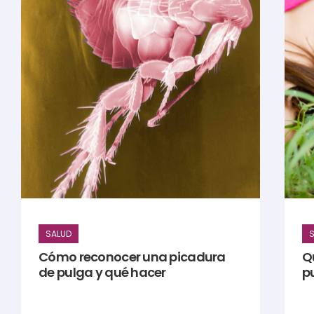
SALUD
S
Cómo reconocer una picadura
Q
de pulga y qué hacer
p